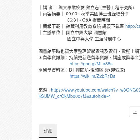
｜講 者｜ 興大畢業校友 蔡立志 (生醫工程研究所)
｜內容摘要｜ 00:00~ 秋季美國博士班錄取分享
36:31~ Q&A 提問時間
｜簡報下載｜ 館藏利用教育系統 講義下載區
http://
｜主辦單位｜ 國立中興大學 圖書館
國立中興大學 生涯發展中心
圖書館平時也幫大家整理留學資訊及資料，歡迎上網
＊留學資訊網：持續更新遊留學資訊、講座或獎學金
https://goo.gl/MLa88s
＊留學資料區：B1 興閱坊-悅讀區 (歡迎索取)
https://wlk.im/Z2bR1Ds
來源 :
https://www.youtube.com/watch?v=w8QNG0
KSlJMW_crOkMb00o7fJ&autohide=1
上
詳細