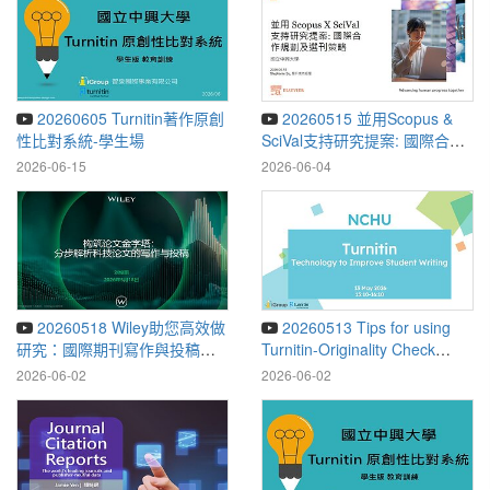
20260605 Turnitin著作原創
20260515 並用Scopus &
性比對系統-學生場
SciVal支持研究提案: 國際合作
規劃及選刊策略
2026-06-15
2026-06-04
20260518 Wiley助您高效做
20260513 Tips for using
研究：國際期刊寫作與投稿全
Turnitin-Originality Check
攻略
System
2026-06-02
2026-06-02