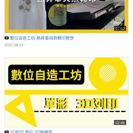
07:02
數位自造工坊-熱昇華與熱轉印教學
2022-08-23
02:46
3D列印 單彩-XY軸機型