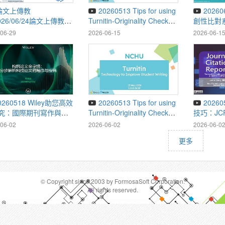
20260513 Tips for using
20260605 Turnitin著作原
026/06/24論文上傳教學
Turnitin-Originality Check
創性比對
System
06-29
2026-06-15
2026-06-1
ses
20260513 Tips for using
20260508 優質期刊篩選
究：國際期刊寫作與投
Turnitin-Originality Check
技巧：JC
攻略
System
06-02
2026-06-02
2026-06-0
更多
© Copyright since 2003 by FormosaSoft Corporation.
All rights reserved.