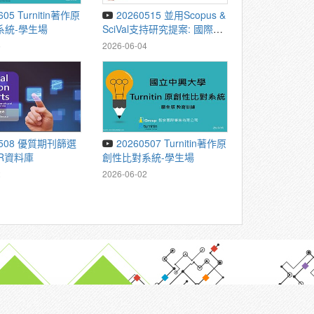
20260515 並用Scopus &
系統-學生場
SciVal支持研究提案: 國際合
作規劃及選刊策略
5
2026-06-04
20260507 Turnitin著作原
R資料庫
創性比對系統-學生場
2
2026-06-02