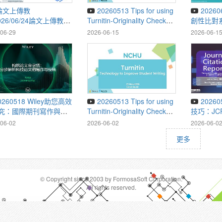
20260513 Tips for using
20260605 Turnitin著作原
026/06/24論文上傳教學
Turnitin-Originality Check
創性比對
System
06-29
2026-06-15
2026-06-1
ses
20260513 Tips for using
20260508 優質期刊篩選
究：國際期刊寫作與投
Turnitin-Originality Check
技巧：JC
攻略
System
06-02
2026-06-02
2026-06-0
更多
© Copyright since 2003 by FormosaSoft Corporation.
All rights reserved.