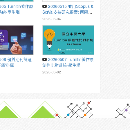
20260515 並用Scopus &
系統-學生場
SciVal支持研究提案: 國際合
作規劃及選刊策略
5
2026-06-04
20260507 Turnitin著作原
R資料庫
創性比對系統-學生場
2
2026-06-02