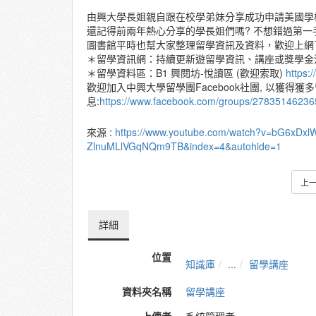
由興大學長姐親自跟在校學弟妹分享成功申請美國學
還記得前兩年熱心分享的學長姐們嗎? 不想錯過第一
圖書館平時也幫大家整理留學資訊及資料，歡迎上網
＊留學資訊網：持續更新遊留學資訊、講座或獎學
＊留學資料區：B1 興閱坊-悅讀區 (歡迎索取)
https:
歡迎加入中興大學留學團Facebook社團, 以獲得獲
息:
https://www.facebook.com/groups/27835146236
來源 :
https://www.youtube.com/watch?v=bG6xD
ZlnuMLlVGqNQm9TB&index=4&autohide=1
上
詳細
位置
知識庫
...
留學講座
資料夾名稱
留學講座