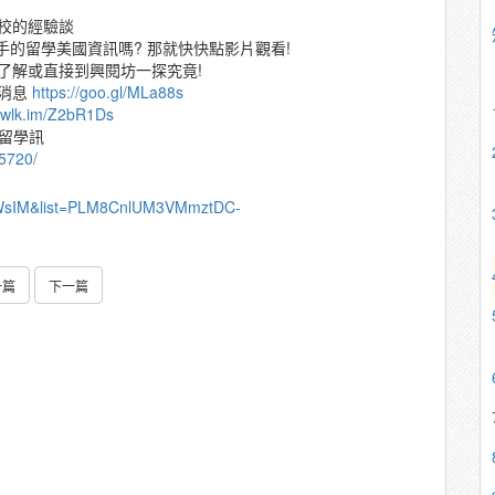
校的經驗談
手的留學美國資訊嗎? 那就快快點影片觀看!
了解或直接到興閱坊一探究竟!
金消息
https://goo.gl/MLa88s
//wlk.im/Z2bR1Ds
多留學訊
5720/
xlWsIM&list=PLM8CnlUM3VMmztDC-
一篇
下一篇