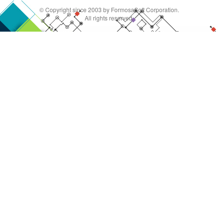
© Copyright since 2003 by FormosaSoft Corporation.
All rights reserved.