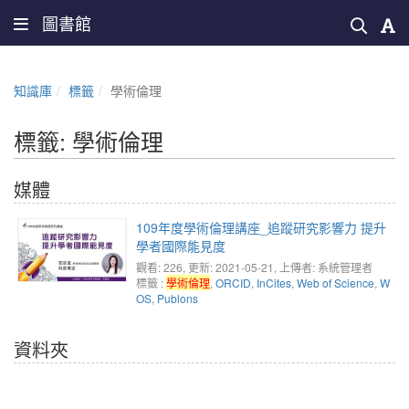
圖書館
知識庫
標籤
學術倫理
標籤: 學術倫理
媒體
109年度學術倫理講座_追蹤研究影響力 提升
學者國際能見度
觀看: 226
, 更新: 2021-05-21,
上傳者: 系統管理者
標籤 :
學術倫理
,
ORCID
,
InCites
,
Web of Science
,
W
OS
,
Publons
資料夾