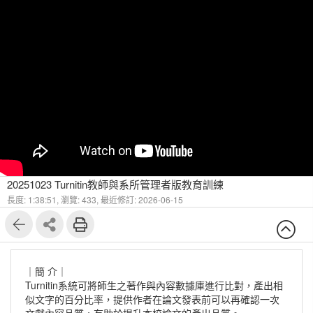
20251023 Turnitin教師與系所管理者版教育訓練
長度: 1:38:51,
瀏覽: 433,
最近修訂: 2026-06-15
｜簡 介｜
Turnitin系統可將師生之著作與內容數據庫進行比對，產出相
似文字的百分比率，提供作者在論文發表前可以再確認一次