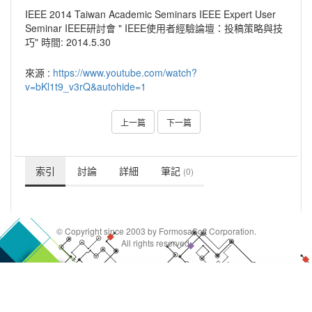
IEEE 2014 Taiwan Academic Seminars IEEE Expert User
Seminar IEEE研討會 " IEEE使用者經驗論壇：投稿策略與技
巧" 時間: 2014.5.30
來源 :
https://www.youtube.com/watch?
v=bKl1t9_v3rQ&autohide=1
上一篇
下一篇
索引
討論
詳細
筆記
(0)
© Copyright since 2003 by FormosaSoft Corporation.
All rights reserved.