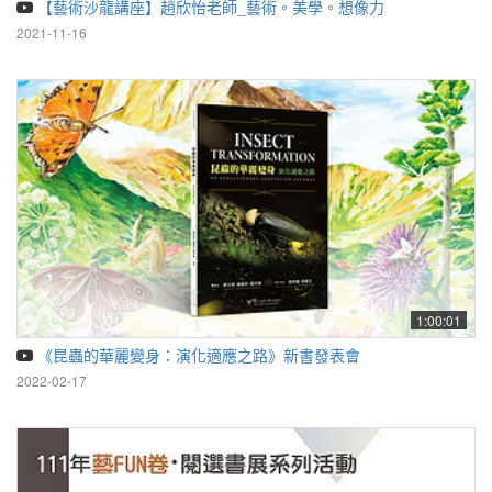
【藝術沙龍講座】趙欣怡老師_藝術。美學。想像力
2021-11-16
1:00:01
《昆蟲的華麗變身：演化適應之路》新書發表會
2022-02-17