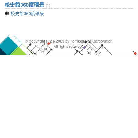
校史館360度環景
(1)
校史館360度環景
© Copyright since 2003 by FormosaSoft Corporation.
All rights reserved.