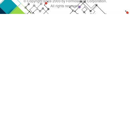
© Copyright since 2003 by FormosaSoft Corporation.
All rights reserved.